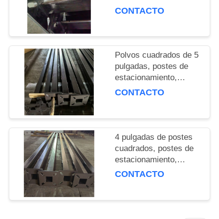
DEL
postes de luz, postes
CONTACTO
SITIO
de metal, columnas de
metal
PRIVACY
Polvos cuadrados de 5
POLICY
pulgadas, postes de
estacionamiento,
postes de luz, postes
CONTACTO
de metal, columnas de
metal
4 pulgadas de postes
cuadrados, postes de
estacionamiento,
postes de luz, postes
CONTACTO
de metal, columnas de
metal