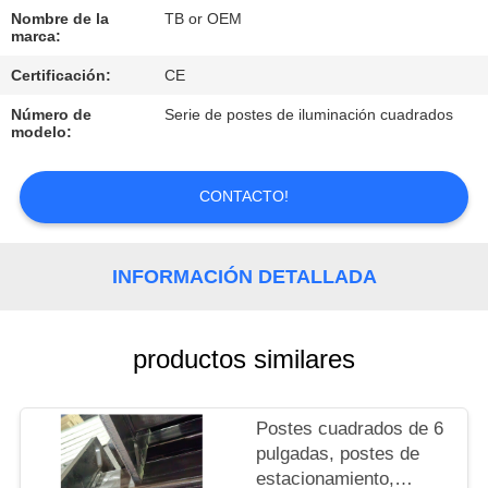
Nombre de la
TB or OEM
CONTROL
marca:
DE
Certificación:
CE
CALIDAD
Número de
Serie de postes de iluminación cuadrados
modelo:
CONTACTO
CONTACTO!
NOTICIAS
INFORMACIÓN DETALLADA
TODOS
LOS
productos similares
CASOS
Postes cuadrados de 6
pulgadas, postes de
MAPA
estacionamiento,