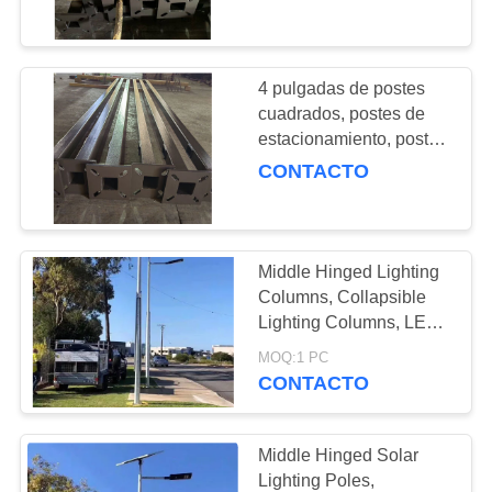
columnas de metal
CONTROL
DE
4 pulgadas de postes
7
CALIDAD
cuadrados, postes de
Postes de
estacionamiento, postes
de luz, postes de metal,
CONTACTO
iluminación
CONTACTO
columnas de metal
redondos rectos
NOTICIAS
Middle Hinged Lighting
Columns, Collapsible
TODOS
Lighting Columns, LED
6
See-Saw Poles, See-
LOS
MOQ:1 PC
Postes de
Saw Lighting Poles
CONTACTO
CASOS
iluminación
Middle Hinged Solar
octogonales cónicos
MAPA
Lighting Poles,