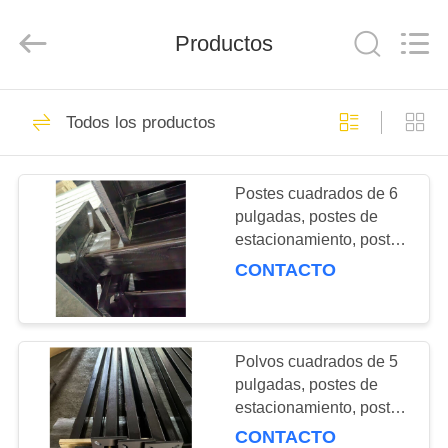
CO.,
LTD.
All
Productos
Rights
Reserved.
Developed
by
ECER
INICIO
11
Todos los productos
POSTES DE LUZ
PRODUCTOS
CUADRADOS
Postes cuadrados de 6
pulgadas, postes de
SOBRE
estacionamiento, postes
NOSOTROS
de luz, postes de metal,
CONTACTO
columnas de metal
10
VISITA
Postes de
A
Polvos cuadrados de 5
pulgadas, postes de
LA
iluminación
estacionamiento, postes
FÁBRICA
de luz, postes de metal,
redondos cónicos
CONTACTO