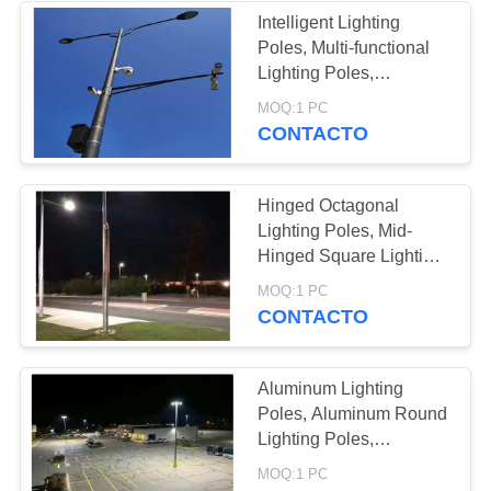
Intelligent Lighting
Poles, Multi-functional
Lighting Poles,
Integrated Lighting
MOQ:1 PC
Poles, Intelligent
CONTACTO
Lighting Columns
Hinged Octagonal
Lighting Poles, Mid-
Hinged Square Lighting
Poles, Hinged Round
MOQ:1 PC
Lighting Poles
CONTACTO
Aluminum Lighting
Poles, Aluminum Round
Lighting Poles,
Aluminium Straight
MOQ:1 PC
Lighting Columns,