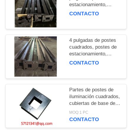
DEL
estacionamiento,
SITIO
postes de luz, postes
CONTACTO
de metal, columnas de
metal
PRIVACY
POLICY
4 pulgadas de postes
cuadrados, postes de
estacionamiento,
postes de luz, postes
CONTACTO
de metal, columnas de
metal
Partes de postes de
iluminación cuadrados,
cubiertas de base de
postes de iluminación
MOQ:1 PC
cuadrados, pernos de
CONTACTO
anclaje de postes de
iluminación, plantillas