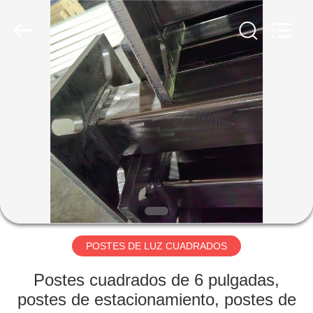
CO.,
LTD.
All
Rights
Reserved.
Developed
by
ECER
INICIO
PRODUCTOS
SOBRE
NOSOTROS
VISITA
A
POSTES DE LUZ CUADRADOS
LA
Postes cuadrados de 6 pulgadas,
FÁBRICA
postes de estacionamiento, postes de