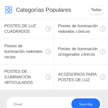
de postes de
Categorías Populares
iluminación
Todos
POSTES DE LUZ
Postes de iluminación
CUADRADOS
redondos cónicos
Postes de
Postes de iluminación
iluminación redondos
octogonales cónicos
rectos
POSTES DE
ACCESORIOS PARA
ILUMINACIÓN
POSTES DE LUZ
ARTICULADOS
Suscriba