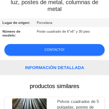
luz, postes de metal, columnas de
metal
CONTROL
DE
Lugar de origen:
Porcelana
CALIDAD
Número de
Poste cuadrado de 6"x6" y 30 pies
modelo:
CONTACTO
CONTACTO!
NOTICIAS
INFORMACIÓN DETALLADA
TODOS
LOS
productos similares
CASOS
Polvos cuadrados de 5
MAPA
pulgadas, postes de